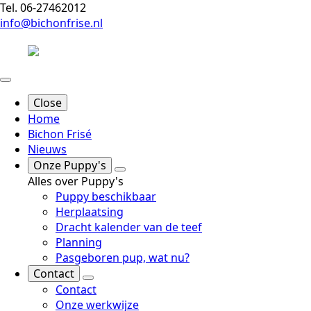
Tel. 06-27462012
info@bichonfrise.nl
Close
Home
Bichon Frisé
Nieuws
Onze Puppy's
Alles over Puppy's
Puppy beschikbaar
Herplaatsing
Dracht kalender van de teef
Planning
Pasgeboren pup, wat nu?
Contact
Contact
Onze werkwijze