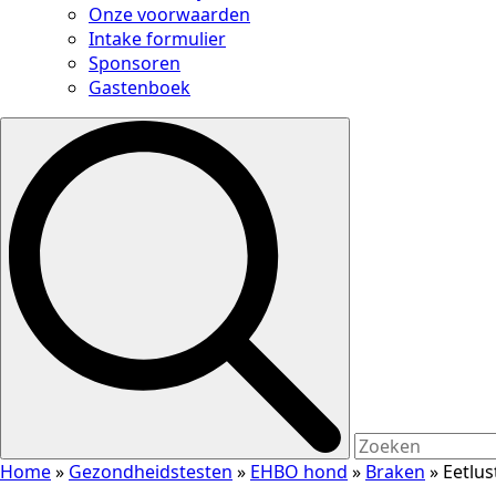
Onze voorwaarden
Intake formulier
Sponsoren
Gastenboek
Search
for:
Home
»
Gezondheidstesten
»
EHBO hond
»
Braken
»
Eetlus