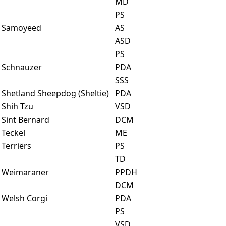
MD
PS
Samoyeed
AS
ASD
PS
Schnauzer
PDA
SSS
Shetland Sheepdog (Sheltie)
PDA
Shih Tzu
VSD
Sint Bernard
DCM
Teckel
ME
Terriërs
PS
TD
Weimaraner
PPDH
DCM
Welsh Corgi
PDA
PS
VSD