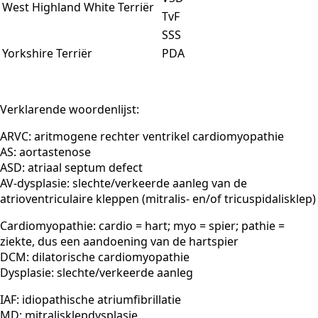
West Highland White Terriër
TvF
SSS
Yorkshire Terriër
PDA
Verklarende woordenlijst:
ARVC: aritmogene rechter ventrikel cardiomyopathie
AS: aortastenose
ASD: atriaal septum defect
AV-dysplasie: slechte/verkeerde aanleg van de
atrioventriculaire kleppen (mitralis- en/of tricuspidalisklep)
Cardiomyopathie: cardio = hart; myo = spier; pathie =
ziekte, dus een aandoening van de hartspier
DCM: dilatorische cardiomyopathie
Dysplasie: slechte/verkeerde aanleg
IAF: idiopathische atriumfibrillatie
MD: mitralisklepdysplasie