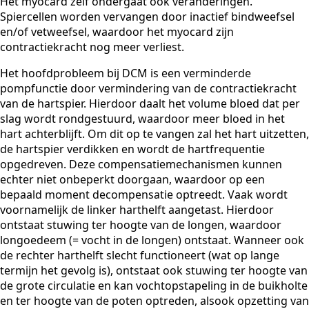
Het myocard zelf ondergaat ook veranderingen.
Spiercellen worden vervangen door inactief bindweefsel
en/of vetweefsel, waardoor het myocard zijn
contractiekracht nog meer verliest.
Het hoofdprobleem bij DCM is een verminderde
pompfunctie door vermindering van de contractiekracht
van de hartspier. Hierdoor daalt het volume bloed dat per
slag wordt rondgestuurd, waardoor meer bloed in het
hart achterblijft. Om dit op te vangen zal het hart uitzetten,
de hartspier verdikken en wordt de hartfrequentie
opgedreven. Deze compensatiemechanismen kunnen
echter niet onbeperkt doorgaan, waardoor op een
bepaald moment decompensatie optreedt. Vaak wordt
voornamelijk de linker harthelft aangetast. Hierdoor
ontstaat stuwing ter hoogte van de longen, waardoor
longoedeem (= vocht in de longen) ontstaat. Wanneer ook
de rechter harthelft slecht functioneert (wat op lange
termijn het gevolg is), ontstaat ook stuwing ter hoogte van
de grote circulatie en kan vochtopstapeling in de buikholte
en ter hoogte van de poten optreden, alsook opzetting van