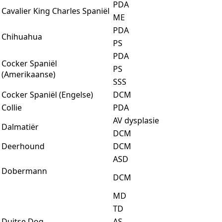
PDA
Cavalier King Charles Spaniël
ME
PDA
Chihuahua
PS
PDA
Cocker Spaniël
PS
(Amerikaanse)
SSS
Cocker Spaniël (Engelse)
DCM
Collie
PDA
AV dysplasie
Dalmatiër
DCM
Deerhound
DCM
ASD
Dobermann
DCM
MD
TD
Duitse Dog
AS