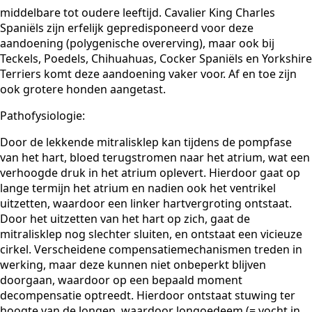
middelbare tot oudere leeftijd. Cavalier King Charles
Spaniëls zijn erfelijk gepredisponeerd voor deze
aandoening (polygenische overerving), maar ook bij
Teckels, Poedels, Chihuahuas, Cocker Spaniëls en Yorkshire
Terriers komt deze aandoening vaker voor. Af en toe zijn
ook grotere honden aangetast.
Pathofysiologie:
Door de lekkende mitralisklep kan tijdens de pompfase
van het hart, bloed terugstromen naar het atrium, wat een
verhoogde druk in het atrium oplevert. Hierdoor gaat op
lange termijn het atrium en nadien ook het ventrikel
uitzetten, waardoor een linker hartvergroting ontstaat.
Door het uitzetten van het hart op zich, gaat de
mitralisklep nog slechter sluiten, en ontstaat een vicieuze
cirkel. Verscheidene compensatiemechanismen treden in
werking, maar deze kunnen niet onbeperkt blijven
doorgaan, waardoor op een bepaald moment
decompensatie optreedt. Hierdoor ontstaat stuwing ter
hoogte van de longen, waardoor longoedeem (= vocht in