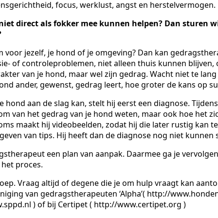
nsgerichtheid, focus, werklust, angst en herstelvermogen.
iet direct als fokker mee kunnen helpen? Dan sturen w
?
voor jezelf, je hond of je omgeving? Dan kan gedragsthera
e- of controleproblemen, niet alleen thuis kunnen blijven, onz
rakter van je hond, maar wel zijn gedrag. Wacht niet te lan
ond ander, gewenst, gedrag leert, hoe groter de kans op su
ond aan de slag kan, stelt hij eerst een diagnose. Tijdens
om van het gedrag van je hond weten, maar ook hoe het zic
oms maakt hij videobeelden, zodat hij die later rustig kan t
even van tips. Hij heeft dan de diagnose nog niet kunnen s
stherapeut een plan van aanpak. Daarmee ga je vervolgens 
 het proces.
ep. Vraag altijd of degene die je om hulp vraagt kan aant
reniging van gedragstherapeuten ‘Alpha’( http://www.honden
pd.nl ) of bij Certipet ( http://www.certipet.org )