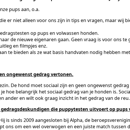
nze pups aan, o.a.
r niet alleen voor ons zijn in tips en vragen, maar wij bi
edragstesten op pups en volwassen honden.
naar de nieuwe eigenaren gaan. Geen vraag is voor ons te g
itleg en filmpjes enz.
an te bieden als ze wat basis handvaten nodig hebben met
geen ongewenst gedrag vertonen.
ezin. De hond moet sociaal zijn en geen ongewenst gedrag v
eet je hoe belangrijk het sociaal gedrag van je honden is. Soc
een ander en wilt ook graag inzicht in het gedrag van de reu.
d gedragsdeskundigen die puppytesten uitvoert op pups
j is sinds 2009 aangesloten bij Alpha, de beroepsverenigin
t ons om een wel overwogen en een juiste match tussen de 