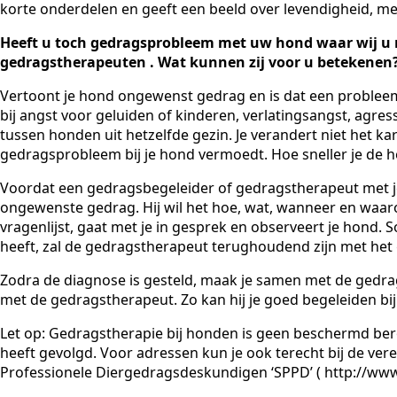
korte onderdelen en geeft een beeld over levendigheid, me
Heeft u toch gedragsprobleem met uw hond waar wij u n
gedragstherapeuten . Wat kunnen zij voor u betekenen
Vertoont je hond ongewenst gedrag en is dat een probleem 
bij angst voor geluiden of kinderen, verlatingsangst, agressi
tussen honden uit hetzelfde gezin. Je verandert niet het ka
gedragsprobleem bij je hond vermoedt. Hoe sneller je de h
Voordat een gedragsbegeleider of gedragstherapeut met je h
ongewenste gedrag. Hij wil het hoe, wat, wanneer en waar
vragenlijst, gaat met je in gesprek en observeert je hond. S
heeft, zal de gedragstherapeut terughoudend zijn met het g
Zodra de diagnose is gesteld, maak je samen met de gedrag
met de gedragstherapeut. Zo kan hij je goed begeleiden bij
Let op: Gedragstherapie bij honden is geen beschermd bero
heeft gevolgd. Voor adressen kun je ook terecht bij de ve
Professionele Diergedragsdeskundigen ‘SPPD’ ( http://www.sp