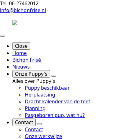
Tel. 06-27462012
info@bichonfrise.nl
Close
Home
Bichon Frisé
Nieuws
Onze Puppy's
Alles over Puppy's
Puppy beschikbaar
Herplaatsing
Dracht kalender van de teef
Planning
Pasgeboren pup, wat nu?
Contact
Contact
Onze werkwijze